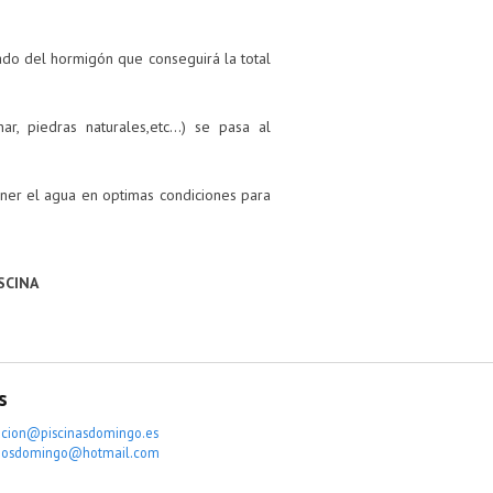
tado del hormigón que conseguirá la total
ar, piedras naturales,etc…) se pasa al
ener el agua en optimas condiciones para
SCINA
s
acion@piscinasdomingo.es
osdomingo@hotmail.com